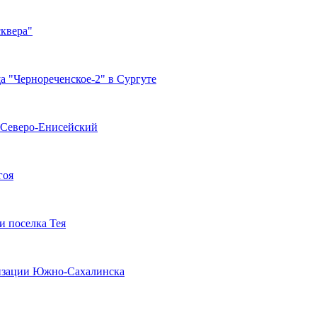
сквера"
 "Чернореченское-2" в Сургуте
 Северо-Енисейский
гоя
и поселка Тея
лизации Южно-Сахалинска