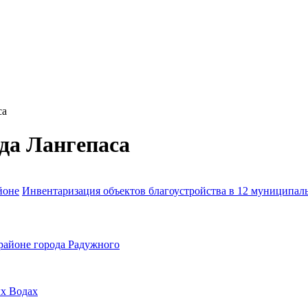
са
да Лангепаса
йоне
Инвентаризация объектов благоустройства в 12 муниципал
районе города Радужного
ых Водах